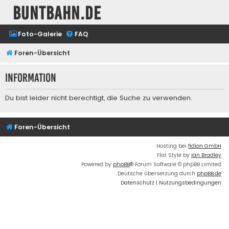
buntbahn.de
Foto-Galerie
FAQ
Foren-Übersicht
Information
Du bist leider nicht berechtigt, die Suche zu verwenden.
Foren-Übersicht
Hosting bei
fidion GmbH
Flat Style by
Ian Bradley
Powered by
phpBB
® Forum Software © phpBB Limited
Deutsche Übersetzung durch
phpBB.de
Datenschutz
|
Nutzungsbedingungen