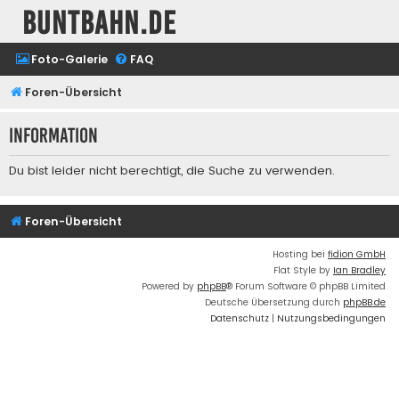
buntbahn.de
Foto-Galerie
FAQ
Foren-Übersicht
Information
Du bist leider nicht berechtigt, die Suche zu verwenden.
Foren-Übersicht
Hosting bei
fidion GmbH
Flat Style by
Ian Bradley
Powered by
phpBB
® Forum Software © phpBB Limited
Deutsche Übersetzung durch
phpBB.de
Datenschutz
|
Nutzungsbedingungen