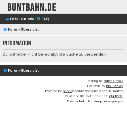
buntbahn.de
Foto-Galerie
FAQ
Foren-Übersicht
Information
Du bist leider nicht berechtigt, die Suche zu verwenden.
Foren-Übersicht
Hosting bei
fidion GmbH
Flat Style by
Ian Bradley
Powered by
phpBB
® Forum Software © phpBB Limited
Deutsche Übersetzung durch
phpBB.de
Datenschutz
|
Nutzungsbedingungen