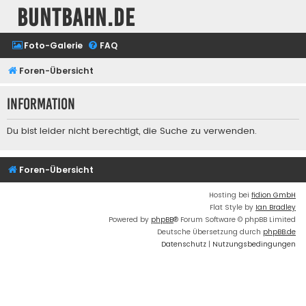
buntbahn.de
Foto-Galerie
FAQ
Foren-Übersicht
Information
Du bist leider nicht berechtigt, die Suche zu verwenden.
Foren-Übersicht
Hosting bei
fidion GmbH
Flat Style by
Ian Bradley
Powered by
phpBB
® Forum Software © phpBB Limited
Deutsche Übersetzung durch
phpBB.de
Datenschutz
|
Nutzungsbedingungen