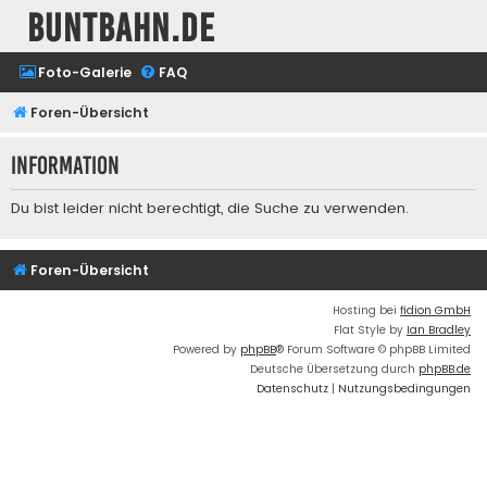
buntbahn.de
Foto-Galerie
FAQ
Foren-Übersicht
Information
Du bist leider nicht berechtigt, die Suche zu verwenden.
Foren-Übersicht
Hosting bei
fidion GmbH
Flat Style by
Ian Bradley
Powered by
phpBB
® Forum Software © phpBB Limited
Deutsche Übersetzung durch
phpBB.de
Datenschutz
|
Nutzungsbedingungen