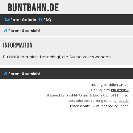
buntbahn.de
Foto-Galerie
FAQ
Foren-Übersicht
Information
Du bist leider nicht berechtigt, die Suche zu verwenden.
Foren-Übersicht
Hosting bei
fidion GmbH
Flat Style by
Ian Bradley
Powered by
phpBB
® Forum Software © phpBB Limited
Deutsche Übersetzung durch
phpBB.de
Datenschutz
|
Nutzungsbedingungen