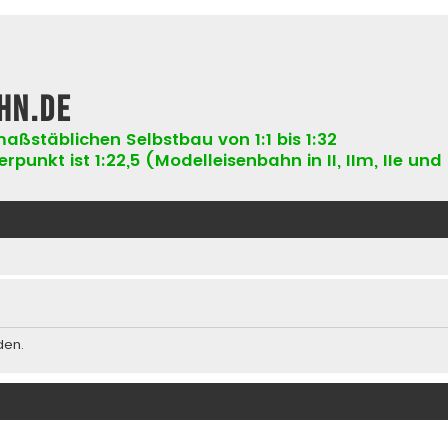
hn.de
aßstäblichen Selbstbau von 1:1 bis 1:32
punkt ist 1:22,5 (Modelleisenbahn in II, IIm, IIe und 
den.