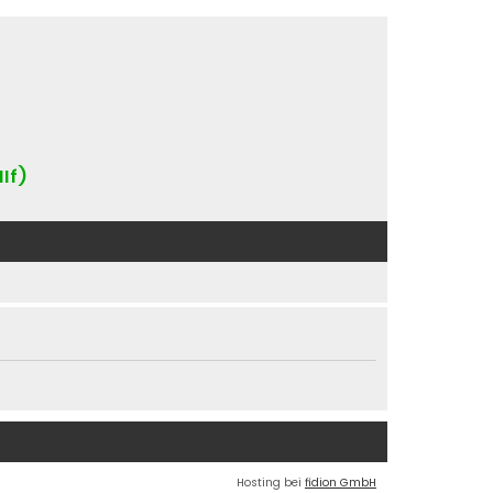
IIf)
Hosting bei
fidion GmbH