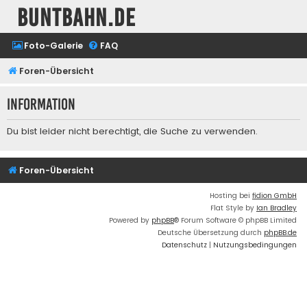
buntbahn.de
Foto-Galerie
FAQ
Foren-Übersicht
Information
Du bist leider nicht berechtigt, die Suche zu verwenden.
Foren-Übersicht
Hosting bei
fidion GmbH
Flat Style by
Ian Bradley
Powered by
phpBB
® Forum Software © phpBB Limited
Deutsche Übersetzung durch
phpBB.de
Datenschutz
|
Nutzungsbedingungen