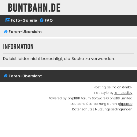
buntbahn.de
Foto-Galerie
FAQ
Foren-Übersicht
Information
Du bist leider nicht berechtigt, die Suche zu verwenden.
Foren-Übersicht
Hosting bei
fidion GmbH
Flat Style by
Ian Bradley
Powered by
phpBB
® Forum Software © phpBB Limited
Deutsche Übersetzung durch
phpBB.de
Datenschutz
|
Nutzungsbedingungen