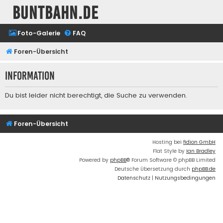
buntbahn.de
Foto-Galerie
FAQ
Foren-Übersicht
Information
Du bist leider nicht berechtigt, die Suche zu verwenden.
Foren-Übersicht
Hosting bei
fidion GmbH
Flat Style by
Ian Bradley
Powered by
phpBB
® Forum Software © phpBB Limited
Deutsche Übersetzung durch
phpBB.de
Datenschutz
|
Nutzungsbedingungen