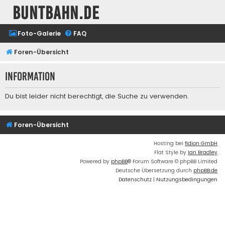
buntbahn.de
Foto-Galerie
FAQ
Foren-Übersicht
Information
Du bist leider nicht berechtigt, die Suche zu verwenden.
Foren-Übersicht
Hosting bei
fidion GmbH
Flat Style by
Ian Bradley
Powered by
phpBB
® Forum Software © phpBB Limited
Deutsche Übersetzung durch
phpBB.de
Datenschutz
|
Nutzungsbedingungen