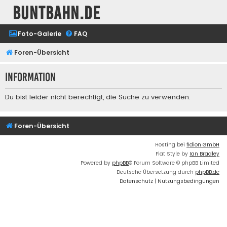
buntbahn.de
Foto-Galerie
FAQ
Foren-Übersicht
Information
Du bist leider nicht berechtigt, die Suche zu verwenden.
Foren-Übersicht
Hosting bei
fidion GmbH
Flat Style by
Ian Bradley
Powered by
phpBB
® Forum Software © phpBB Limited
Deutsche Übersetzung durch
phpBB.de
Datenschutz
|
Nutzungsbedingungen