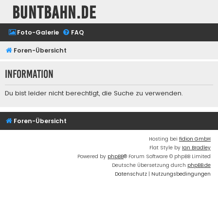
buntbahn.de
Foto-Galerie
FAQ
Foren-Übersicht
Information
Du bist leider nicht berechtigt, die Suche zu verwenden.
Foren-Übersicht
Hosting bei
fidion GmbH
Flat Style by
Ian Bradley
Powered by
phpBB
® Forum Software © phpBB Limited
Deutsche Übersetzung durch
phpBB.de
Datenschutz
|
Nutzungsbedingungen