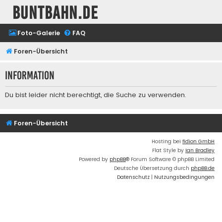
buntbahn.de
Foto-Galerie
FAQ
Foren-Übersicht
Information
Du bist leider nicht berechtigt, die Suche zu verwenden.
Foren-Übersicht
Hosting bei
fidion GmbH
Flat Style by
Ian Bradley
Powered by
phpBB
® Forum Software © phpBB Limited
Deutsche Übersetzung durch
phpBB.de
Datenschutz
|
Nutzungsbedingungen