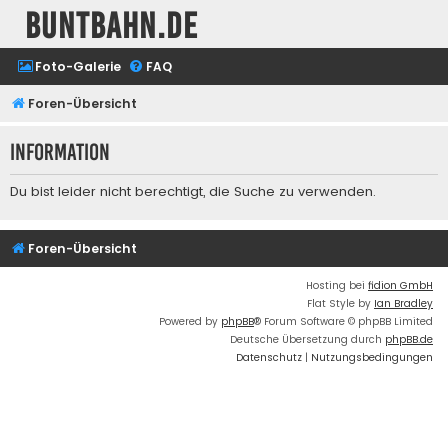
buntbahn.de
Foto-Galerie
FAQ
Foren-Übersicht
Information
Du bist leider nicht berechtigt, die Suche zu verwenden.
Foren-Übersicht
Hosting bei
fidion GmbH
Flat Style by
Ian Bradley
Powered by
phpBB
® Forum Software © phpBB Limited
Deutsche Übersetzung durch
phpBB.de
Datenschutz
|
Nutzungsbedingungen