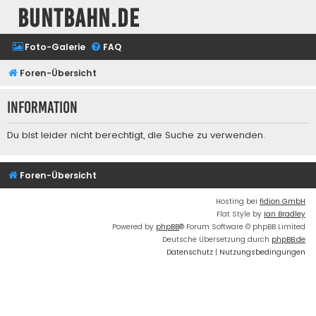
buntbahn.de
Foto-Galerie
FAQ
Foren-Übersicht
Information
Du bist leider nicht berechtigt, die Suche zu verwenden.
Foren-Übersicht
Hosting bei
fidion GmbH
Flat Style by
Ian Bradley
Powered by
phpBB
® Forum Software © phpBB Limited
Deutsche Übersetzung durch
phpBB.de
Datenschutz
|
Nutzungsbedingungen