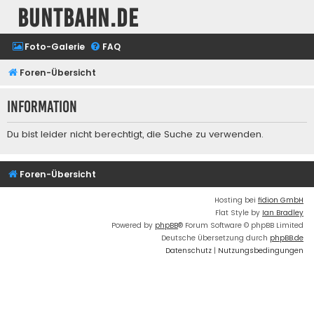
buntbahn.de
Foto-Galerie
FAQ
Foren-Übersicht
Information
Du bist leider nicht berechtigt, die Suche zu verwenden.
Foren-Übersicht
Hosting bei
fidion GmbH
Flat Style by
Ian Bradley
Powered by
phpBB
® Forum Software © phpBB Limited
Deutsche Übersetzung durch
phpBB.de
Datenschutz
|
Nutzungsbedingungen