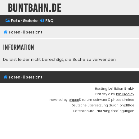
buntbahn.de
Foto-Galerie
FAQ
Foren-Übersicht
Information
Du bist leider nicht berechtigt, die Suche zu verwenden.
Foren-Übersicht
Hosting bei
fidion GmbH
Flat Style by
Ian Bradley
Powered by
phpBB
® Forum Software © phpBB Limited
Deutsche Übersetzung durch
phpBB.de
Datenschutz
|
Nutzungsbedingungen