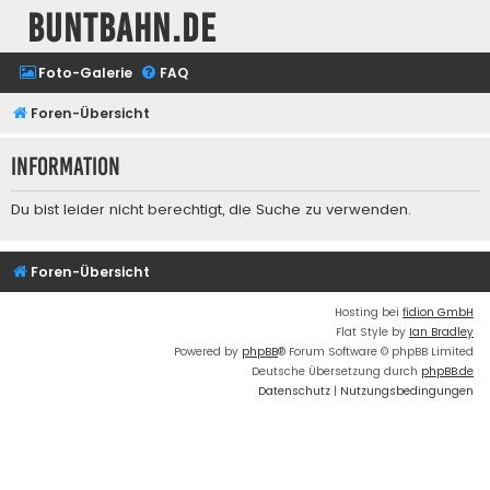
buntbahn.de
Foto-Galerie
FAQ
Foren-Übersicht
Information
Du bist leider nicht berechtigt, die Suche zu verwenden.
Foren-Übersicht
Hosting bei
fidion GmbH
Flat Style by
Ian Bradley
Powered by
phpBB
® Forum Software © phpBB Limited
Deutsche Übersetzung durch
phpBB.de
Datenschutz
|
Nutzungsbedingungen