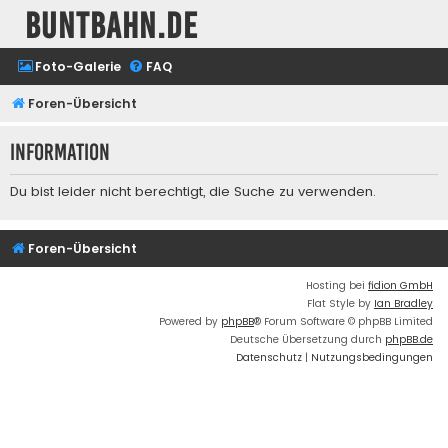
buntbahn.de
Foto-Galerie
FAQ
Foren-Übersicht
Information
Du bist leider nicht berechtigt, die Suche zu verwenden.
Foren-Übersicht
Hosting bei
fidion GmbH
Flat Style by
Ian Bradley
Powered by
phpBB
® Forum Software © phpBB Limited
Deutsche Übersetzung durch
phpBB.de
Datenschutz
|
Nutzungsbedingungen