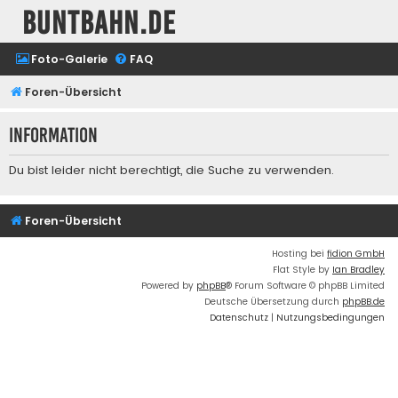
buntbahn.de
Foto-Galerie
FAQ
Foren-Übersicht
Information
Du bist leider nicht berechtigt, die Suche zu verwenden.
Foren-Übersicht
Hosting bei
fidion GmbH
Flat Style by
Ian Bradley
Powered by
phpBB
® Forum Software © phpBB Limited
Deutsche Übersetzung durch
phpBB.de
Datenschutz
|
Nutzungsbedingungen