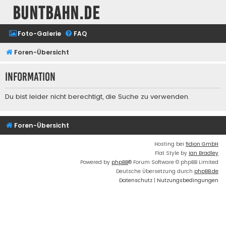
buntbahn.de
Foto-Galerie
FAQ
Foren-Übersicht
Information
Du bist leider nicht berechtigt, die Suche zu verwenden.
Foren-Übersicht
Hosting bei
fidion GmbH
Flat Style by
Ian Bradley
Powered by
phpBB
® Forum Software © phpBB Limited
Deutsche Übersetzung durch
phpBB.de
Datenschutz
|
Nutzungsbedingungen