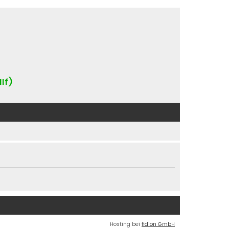
IIf)
Hosting bei
fidion GmbH