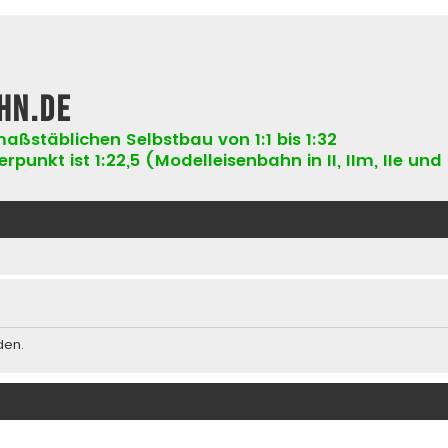
hn.de
aßstäblichen Selbstbau von 1:1 bis 1:32
punkt ist 1:22,5 (Modelleisenbahn in II, IIm, IIe und 
den.