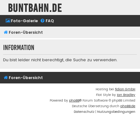
buntbahn.de
Foto-Galerie
FAQ
Foren-Übersicht
Information
Du bist leider nicht berechtigt, die Suche zu verwenden.
Foren-Übersicht
Hosting bei
fidion GmbH
Flat Style by
Ian Bradley
Powered by
phpBB
® Forum Software © phpBB Limited
Deutsche Übersetzung durch
phpBB.de
Datenschutz
|
Nutzungsbedingungen