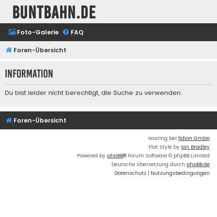
buntbahn.de
Foto-Galerie
FAQ
Foren-Übersicht
Information
Du bist leider nicht berechtigt, die Suche zu verwenden.
Foren-Übersicht
Hosting bei
fidion GmbH
Flat Style by
Ian Bradley
Powered by
phpBB
® Forum Software © phpBB Limited
Deutsche Übersetzung durch
phpBB.de
Datenschutz
|
Nutzungsbedingungen