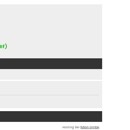
IIf)
Hosting bei
fidion GmbH