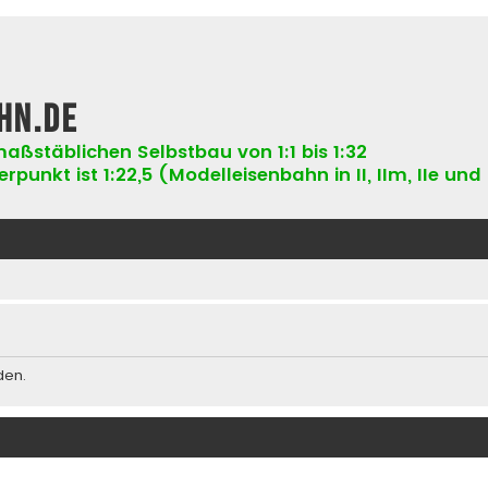
hn.de
aßstäblichen Selbstbau von 1:1 bis 1:32
punkt ist 1:22,5 (Modelleisenbahn in II, IIm, IIe und 
den.