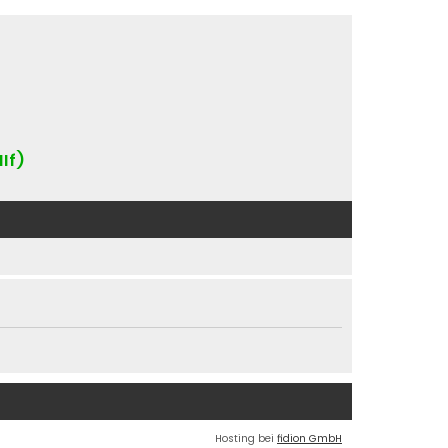
IIf)
Hosting bei
fidion GmbH