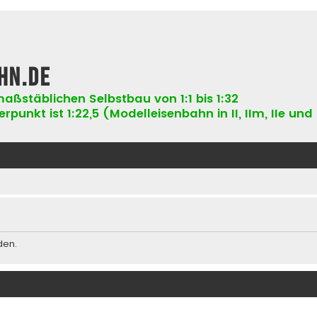
hn.de
aßstäblichen Selbstbau von 1:1 bis 1:32
punkt ist 1:22,5 (Modelleisenbahn in II, IIm, IIe und 
den.