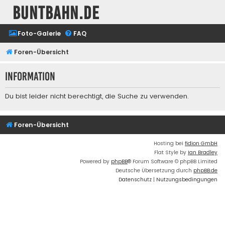
buntbahn.de
Foto-Galerie
FAQ
Foren-Übersicht
Information
Du bist leider nicht berechtigt, die Suche zu verwenden.
Foren-Übersicht
Hosting bei
fidion GmbH
Flat Style by
Ian Bradley
Powered by
phpBB
® Forum Software © phpBB Limited
Deutsche Übersetzung durch
phpBB.de
Datenschutz
|
Nutzungsbedingungen