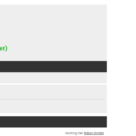
IIf)
Hosting bei
fidion GmbH