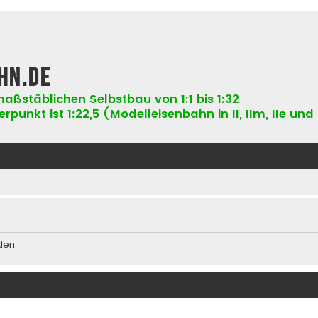
hn.de
aßstäblichen Selbstbau von 1:1 bis 1:32
punkt ist 1:22,5 (Modelleisenbahn in II, IIm, IIe und 
den.