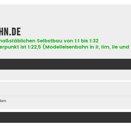
hn.de
aßstäblichen Selbstbau von 1:1 bis 1:32
punkt ist 1:22,5 (Modelleisenbahn in II, IIm, IIe und 
den.