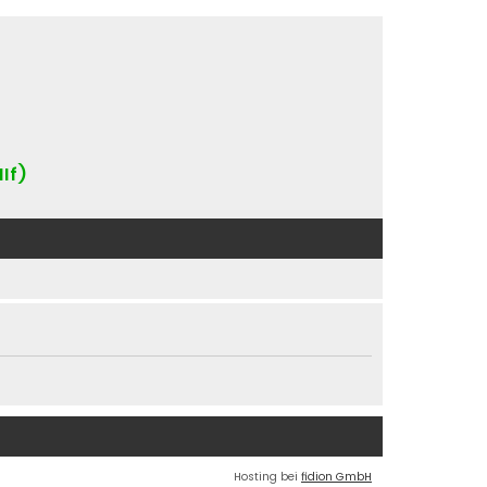
IIf)
Hosting bei
fidion GmbH