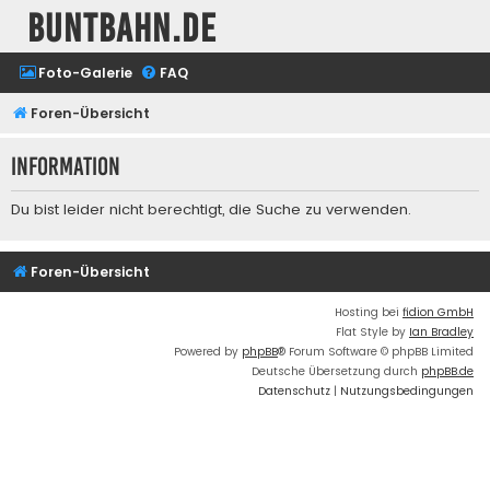
buntbahn.de
Foto-Galerie
FAQ
Foren-Übersicht
Information
Du bist leider nicht berechtigt, die Suche zu verwenden.
Foren-Übersicht
Hosting bei
fidion GmbH
Flat Style by
Ian Bradley
Powered by
phpBB
® Forum Software © phpBB Limited
Deutsche Übersetzung durch
phpBB.de
Datenschutz
|
Nutzungsbedingungen