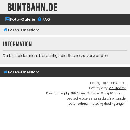
buntbahn.de
Foto-Galerie
FAQ
Foren-Übersicht
Information
Du bist leider nicht berechtigt, die Suche zu verwenden.
Foren-Übersicht
Hosting bei
fidion GmbH
Flat Style by
Ian Bradley
Powered by
phpBB
® Forum Software © phpBB Limited
Deutsche Übersetzung durch
phpBB.de
Datenschutz
|
Nutzungsbedingungen