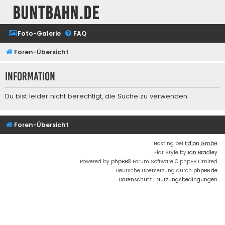
buntbahn.de
Foto-Galerie
FAQ
Foren-Übersicht
Information
Du bist leider nicht berechtigt, die Suche zu verwenden.
Foren-Übersicht
Hosting bei
fidion GmbH
Flat Style by
Ian Bradley
Powered by
phpBB
® Forum Software © phpBB Limited
Deutsche Übersetzung durch
phpBB.de
Datenschutz
|
Nutzungsbedingungen