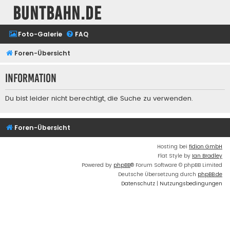
buntbahn.de
Foto-Galerie
FAQ
Foren-Übersicht
Information
Du bist leider nicht berechtigt, die Suche zu verwenden.
Foren-Übersicht
Hosting bei
fidion GmbH
Flat Style by
Ian Bradley
Powered by
phpBB
® Forum Software © phpBB Limited
Deutsche Übersetzung durch
phpBB.de
Datenschutz
|
Nutzungsbedingungen