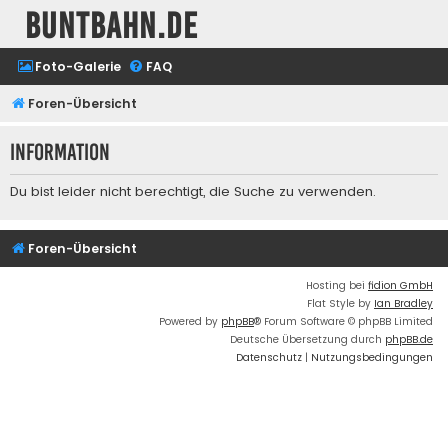
buntbahn.de
Foto-Galerie
FAQ
Foren-Übersicht
Information
Du bist leider nicht berechtigt, die Suche zu verwenden.
Foren-Übersicht
Hosting bei
fidion GmbH
Flat Style by
Ian Bradley
Powered by
phpBB
® Forum Software © phpBB Limited
Deutsche Übersetzung durch
phpBB.de
Datenschutz
|
Nutzungsbedingungen