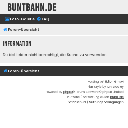
buntbahn.de
Foto-Galerie
FAQ
Foren-Übersicht
Information
Du bist leider nicht berechtigt, die Suche zu verwenden.
Foren-Übersicht
Hosting bei
fidion GmbH
Flat Style by
Ian Bradley
Powered by
phpBB
® Forum Software © phpBB Limited
Deutsche Übersetzung durch
phpBB.de
Datenschutz
|
Nutzungsbedingungen