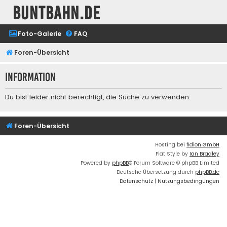
buntbahn.de
Foto-Galerie
FAQ
Foren-Übersicht
Information
Du bist leider nicht berechtigt, die Suche zu verwenden.
Foren-Übersicht
Hosting bei
fidion GmbH
Flat Style by
Ian Bradley
Powered by
phpBB
® Forum Software © phpBB Limited
Deutsche Übersetzung durch
phpBB.de
Datenschutz
|
Nutzungsbedingungen