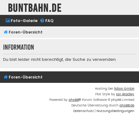
buntbahn.de
Foto-Galerie
FAQ
Foren-Übersicht
Information
Du bist leider nicht berechtigt, die Suche zu verwenden.
Foren-Übersicht
Hosting bei
fidion GmbH
Flat Style by
Ian Bradley
Powered by
phpBB
® Forum Software © phpBB Limited
Deutsche Übersetzung durch
phpBB.de
Datenschutz
|
Nutzungsbedingungen