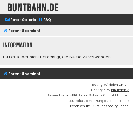
buntbahn.de
Foto-Galerie
FAQ
Foren-Übersicht
Information
Du bist leider nicht berechtigt, die Suche zu verwenden.
Foren-Übersicht
Hosting bei
fidion GmbH
Flat Style by
Ian Bradley
Powered by
phpBB
® Forum Software © phpBB Limited
Deutsche Übersetzung durch
phpBB.de
Datenschutz
|
Nutzungsbedingungen