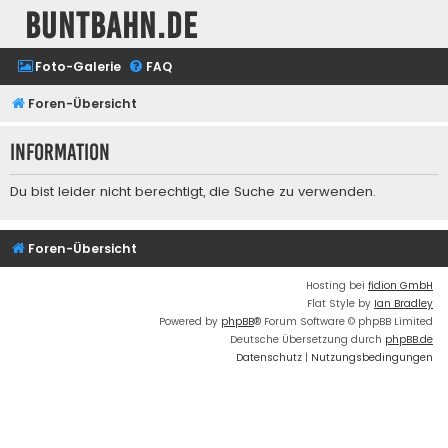
buntbahn.de
Foto-Galerie
FAQ
Foren-Übersicht
Information
Du bist leider nicht berechtigt, die Suche zu verwenden.
Foren-Übersicht
Hosting bei
fidion GmbH
Flat Style by
Ian Bradley
Powered by
phpBB
® Forum Software © phpBB Limited
Deutsche Übersetzung durch
phpBB.de
Datenschutz
|
Nutzungsbedingungen