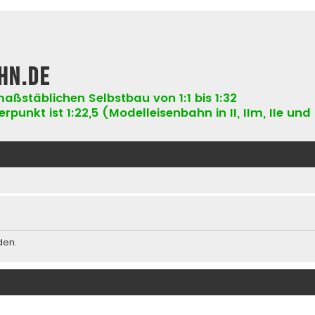
hn.de
aßstäblichen Selbstbau von 1:1 bis 1:32
punkt ist 1:22,5 (Modelleisenbahn in II, IIm, IIe und 
den.