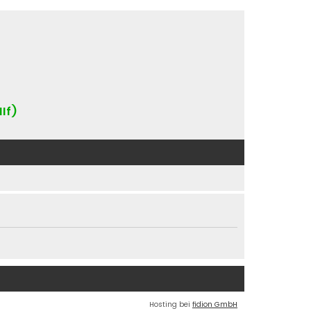
IIf)
Hosting bei
fidion GmbH