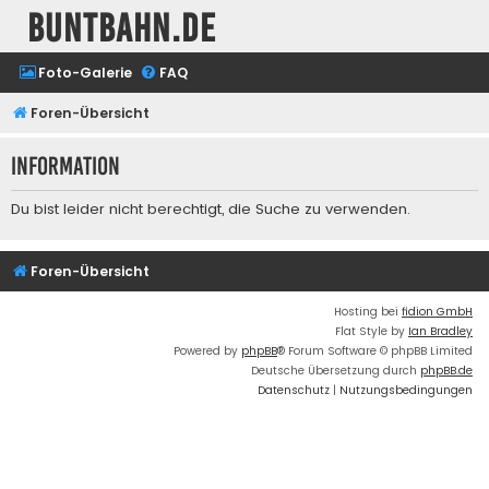
buntbahn.de
Foto-Galerie
FAQ
Foren-Übersicht
Information
Du bist leider nicht berechtigt, die Suche zu verwenden.
Foren-Übersicht
Hosting bei
fidion GmbH
Flat Style by
Ian Bradley
Powered by
phpBB
® Forum Software © phpBB Limited
Deutsche Übersetzung durch
phpBB.de
Datenschutz
|
Nutzungsbedingungen