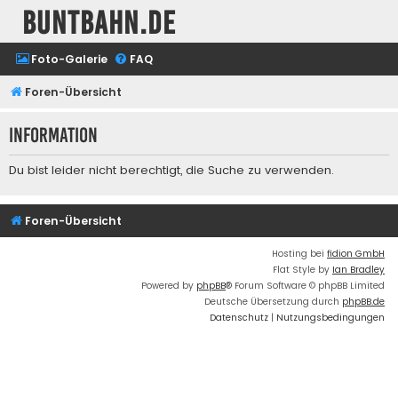
buntbahn.de
Foto-Galerie
FAQ
Foren-Übersicht
Information
Du bist leider nicht berechtigt, die Suche zu verwenden.
Foren-Übersicht
Hosting bei
fidion GmbH
Flat Style by
Ian Bradley
Powered by
phpBB
® Forum Software © phpBB Limited
Deutsche Übersetzung durch
phpBB.de
Datenschutz
|
Nutzungsbedingungen