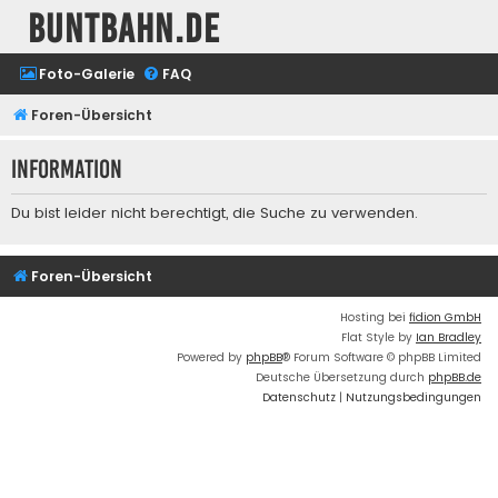
buntbahn.de
Foto-Galerie
FAQ
Foren-Übersicht
Information
Du bist leider nicht berechtigt, die Suche zu verwenden.
Foren-Übersicht
Hosting bei
fidion GmbH
Flat Style by
Ian Bradley
Powered by
phpBB
® Forum Software © phpBB Limited
Deutsche Übersetzung durch
phpBB.de
Datenschutz
|
Nutzungsbedingungen