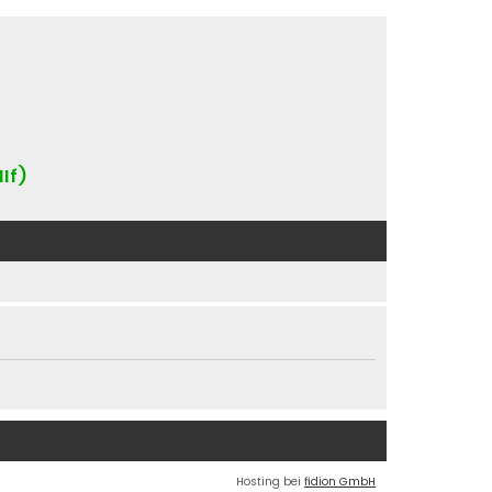
IIf)
Hosting bei
fidion GmbH