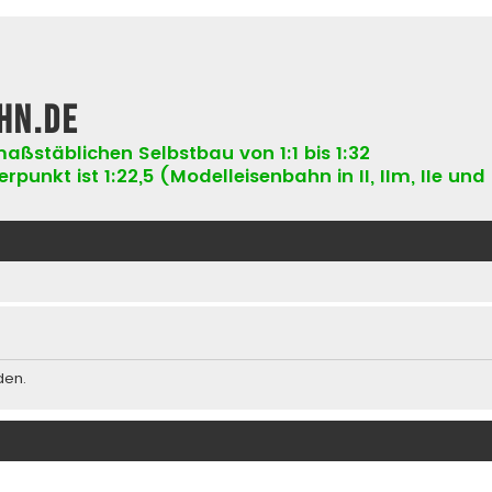
hn.de
aßstäblichen Selbstbau von 1:1 bis 1:32
punkt ist 1:22,5 (Modelleisenbahn in II, IIm, IIe und 
den.