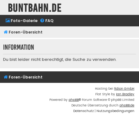
buntbahn.de
Foto-Galerie
FAQ
Foren-Übersicht
Information
Du bist leider nicht berechtigt, die Suche zu verwenden.
Foren-Übersicht
Hosting bei
fidion GmbH
Flat Style by
Ian Bradley
Powered by
phpBB
® Forum Software © phpBB Limited
Deutsche Übersetzung durch
phpBB.de
Datenschutz
|
Nutzungsbedingungen