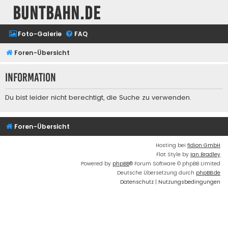
buntbahn.de
Foto-Galerie
FAQ
Foren-Übersicht
Information
Du bist leider nicht berechtigt, die Suche zu verwenden.
Foren-Übersicht
Hosting bei
fidion GmbH
Flat Style by
Ian Bradley
Powered by
phpBB
® Forum Software © phpBB Limited
Deutsche Übersetzung durch
phpBB.de
Datenschutz
|
Nutzungsbedingungen