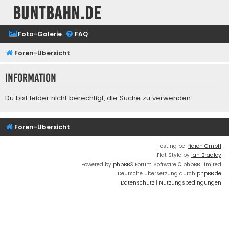
buntbahn.de
Foto-Galerie
FAQ
Foren-Übersicht
Information
Du bist leider nicht berechtigt, die Suche zu verwenden.
Foren-Übersicht
Hosting bei
fidion GmbH
Flat Style by
Ian Bradley
Powered by
phpBB
® Forum Software © phpBB Limited
Deutsche Übersetzung durch
phpBB.de
Datenschutz
|
Nutzungsbedingungen