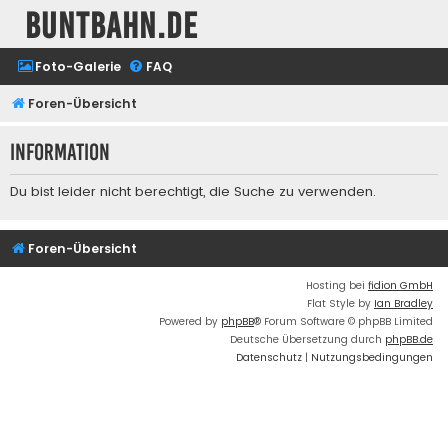
buntbahn.de
Foto-Galerie
FAQ
Foren-Übersicht
Information
Du bist leider nicht berechtigt, die Suche zu verwenden.
Foren-Übersicht
Hosting bei
fidion GmbH
Flat Style by
Ian Bradley
Powered by
phpBB
® Forum Software © phpBB Limited
Deutsche Übersetzung durch
phpBB.de
Datenschutz
|
Nutzungsbedingungen