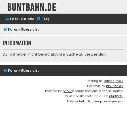
buntbahn.de
Foto-Galerie
FAQ
Foren-Übersicht
Information
Du bist leider nicht berechtigt, die Suche zu verwenden.
Foren-Übersicht
Hosting bei
fidion GmbH
Flat Style by
Ian Bradley
Powered by
phpBB
® Forum Software © phpBB Limited
Deutsche Übersetzung durch
phpBB.de
Datenschutz
|
Nutzungsbedingungen